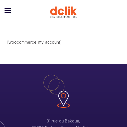
[woocommerce_my_account]
31 rue du Bakoua,